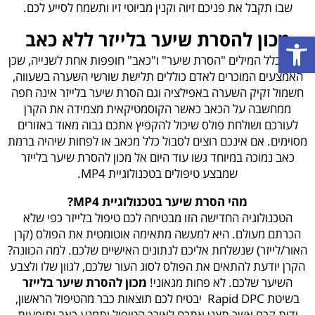
שבו תקבל את פניכם זיוה וקנין מביוטי זיו ותשמח לסייע לכם.
מכון להסרת שיער בלייזר ללא כאב
פתח סרגל נגישות
בדרך כלל המילים "הסרת שיער" ו"כאב" חופפות אחת לשנייה, שכן
האמצעים המוכרים לאדם כוללים תלישת שורשי השערה בשעווה,
חשמול זקיק השערה באפילציה וגם הסרת שיער בלייזר אינה חפה
ממחשבה על הכאב כאשר הקוסמטיקאית מצמידה את הקרן
לעורכם ושולחת פולס שיכול להקפיץ אתכם גבוה מאוד באזורים
מסוימים. אם אינכם רוצים לסבול כלל מכאב או לפחות שיהיה ברמת
כאב נמוכה במיוחד גשו עוד היום אל
מכון להסרת שיער בלייזר
שמבצע טיפולים בטכנולוגיית MP4.
מהי הסרת שיער בטכנולוגיית
4?
MP
הטכנולוגיה החדישה הזו מבטיחה לכם טיפול בלייזר כפי שלא
הכרתם מעולם. היא למעשה מתאימה אוטומטית את הפולס (קרן
האור/לייזר) שנשלחת אליכם לנתונים האישיים שלכם. למה הכוונה?
הקרן יודעת להתאים את הפולס לסוג העור שלכם, לגוון שלו ולצבע
השיער שלכם. לא פחות מגאוני!
מכון להסרת שיער בלייזר
בשיטת Rapid DPC יבטיח לכם תוצאות כבר מהטיפול הראשון,
ידית קרח אשר תצנן אתכם לאורך הטיפול ותמנע כאב ותופעות