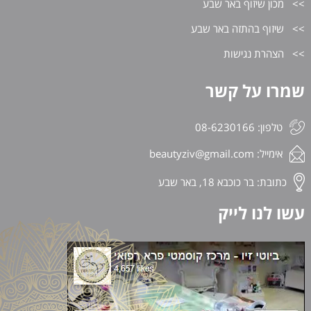
מכון שיזוף באר שבע
שיזוף בהתזה באר שבע
הצהרת נגישות
שמרו על קשר
טלפון: 08-6230166
אימייל:
beautyziv@gmail.com
כתובת: בר כוכבא 18, באר שבע
עשו לנו לייק