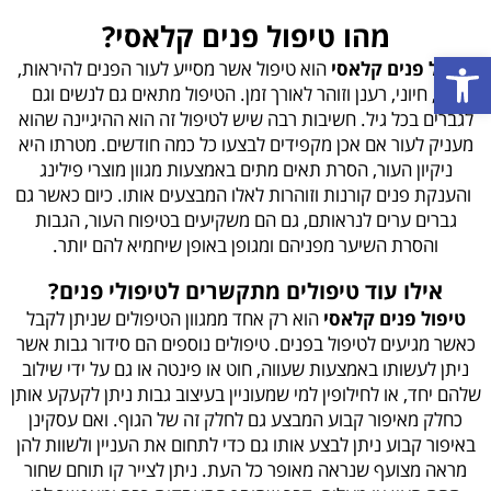
מהו
טיפול פנים קלאסי?
פתח סרגל נגישות
טיפול פנים קלאסי
הוא טיפול אשר מסייע לעור הפנים להיראות,
נקי, חיוני, רענן וזוהר לאורך זמן. הטיפול מתאים גם לנשים וגם
לגברים בכל גיל. חשיבות רבה שיש לטיפול זה הוא ההיגיינה שהוא
מעניק לעור אם אכן מקפידים לבצעו כל כמה חודשים. מטרתו היא
ניקיון העור, הסרת תאים מתים באמצעות מגוון מוצרי פילינג
והענקת פנים קורנות וזוהרות לאלו המבצעים אותו. כיום כאשר גם
גברים ערים לנראותם, גם הם משקיעים בטיפוח העור, הגבות
והסרת השיער מפניהם ומגופן באופן שיחמיא להם יותר.
אילו עוד טיפולים מתקשרים לטיפולי פנים?
טיפול פנים קלאסי
הוא רק אחד ממגוון הטיפולים שניתן לקבל
כאשר מגיעים לטיפול בפנים. טיפולים נוספים הם סידור גבות אשר
ניתן לעשותו באמצעות שעווה, חוט או פינטה או גם על ידי שילוב
שלהם יחד, או לחילופין למי שמעוניין בעיצוב גבות ניתן לקעקע אותן
כחלק מאיפור קבוע המבצע גם לחלק זה של הגוף. ואם עסקינן
באיפור קבוע ניתן לבצע אותו גם כדי לתחום את העניין ולשוות להן
מראה מצועף שנראה מאופר כל העת. ניתן לצייר קו תוחם שחור