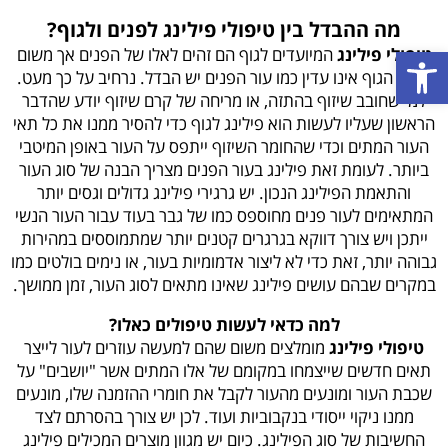
מה ההבדל בין טיפולי פילינג לפנים ולגוף?
פתח סרגל נגישות
טיפולי פילינג
המיועדים לגוף הם זהים לאלו של הפנים אך משום
שעור הגוף אינו עדין כמו עור הפנים יש הבדל. נרחיב על כך מעט.
למי שחובב שיזוף בהתזה, או מריחה של קרם שיזוף יודע שהדבר
הראשון שעליו לעשות הוא פילינג לגוף כדי להסיר ממנו את כל תאי
העור המתים וכדי שהחומר השיזוף ייתפס על העור באופן המיטבי
ביותר. לעומת זאת פילינג בעור הפנים מצריך הבנה של סוג העור
והתאמת הפילינג הנכון. יש גרגירי פילינג גדולים וגסים יותר
המתאימים לעור פנים מחוספס כמו של גבר בעוד עבור העור הנשי
ייתכן ויש צורך דווקא בגרגרים קטנים יותר שמתמוססים במהירות
גבוהה יותר, זאת כדי לא ליצור אדמומיות בעור, או נימים בולטים כמו
במקרים שבהם עושים פילינג שאינו מתאים לסוג העור, זמן ממושך.
למה כדאי לעשות טיפולים כאלו?
טיפולי פילינג
מומלצים משום שהם למעשה עוזרים לעור לייצר
תאים חדשים שייצמחו במקומם של אלו המתים אשר "יושבים" על
שכבת העור ומונעים מהעור לקבל את חומרי ההזמנה שלו, מונעים
ממנו ניקוי ייסודי בנקבוביות ועוד. לכן יש צורך בהסרתם לצד
החשיבות של סוג הפילינג. כיום יש מגוון מוצרים המכילים פילינג