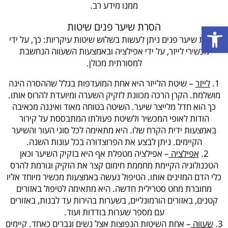
ממנו מידע רב.
הסרת שיער פנים שיטות
פתח סרגל נגישות
הסרת שיער פנים ניתן לעשות בשלוש שיטות עיקריות: כך, על ידי
מכשירי לייזר, על ידי אפילציה ובאמצעות השעווה הנחשבת
למסורתית מכולן.
לייזר
– שיטת הלייזר היא אחת המועדפות בגלל שההסרה הינה
מושלמת. הקרן הרכה מכוונת לזקיק השערה ומיועדת להרוס אותו.
כך הוא חדל מלייצר שיער. השיטה בטוחה מאוד ואיננה מכאיבה
הודות לאופי המכשיר ולשיטת פעולתו המתבססת על קירור
באמצעות ידית הקרח שלו. היא מתאימה לכל סוגי העור והשיער
הקיימים. ניתן לבצע את הפרוצדורה בכל עונות השנה.
אפילציה
– אפילציה מטפלת אף היא בזקיק השיער וכאן
הטכנולוגיה הקיימת מחממת חימום קצר את הזקיק וגורמת להרס
כלי הדם המזינים אותו. הטיפול נעשה באמצעות מכשיר מיוחד אליו
מחוברת מחט סטרילית חדשה. היא מתאימה לטיפול באזורים
קטנים, באזורים הורמונליים, בשערות בהירות עד לבנות, באזורים
עם מספר שערות בודדות ועוד.
שעווה
– אחת השיטות הנפוצות אצל נשים וגברים כאחד. קיימים