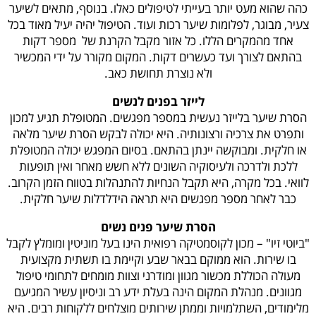
כהה שהוא מעט יותר בעייתי לטיפולים כאלו. בנוסף, מתאים לשיער
צעיר, מבוגר, לפלומות שיער רכות ועוד. הטיפול יהיה יעיל מאוד בכל
אחד מהמקרים הללו. כל אזור מקבל הקרנת של מספר דקות
בהתאם לצורך ועד כעשרים דקות. המקום מקורר על ידי המכשיר
ולא נוצרת תחושת כאב.
לייזר בפנים לנשים
הסרת שיער בלייזר נעשית במספר מפגשים. המטופלת תגיע למכון
ותפרט את צרכיה ורצונותיה. היא יכולה לבקש הסרת שיער מלאה
או חלקית. ומבוקשה יינתן בהתאם. בסיום המפגש יכולה המטופלת
ללכת ולדרכה ולעיסוקיה השונים ללא חשש מאחר ואין תופעות
לוואי. בכל מקרה, היא תקבל הנחיות להתנהלות בטווח הזמן הקרוב.
כבר לאחר מספר מפגשים היא תראה הידלדלות שיער חלקית.
הסרת שיער פנים נשים
"ביוטי זיו" – מכון לקוסמטיקה רפואית הינו בעל מוניטין ומומלץ לקבל
בו שירות. הוא ממוקם בבאר שבע וקיימת בו תשתית מקצועית
מעולה הכוללת מכשור מגוון ומודרני וצוות מומחים לתחומי טיפול
מגוונים. מנהלת המקום הינה בעלת ידע רב וניסיון עשיר המגיעם
מלימודים, השתלמויות וממתן שירותים מוצלחים ללקוחות רבים. היא