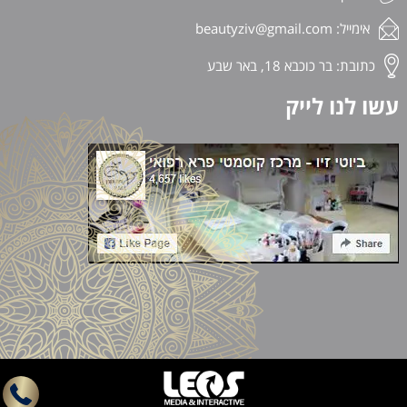
אימייל:
beautyziv@gmail.com
כתובת: בר כוכבא 18, באר שבע
עשו לנו לייק